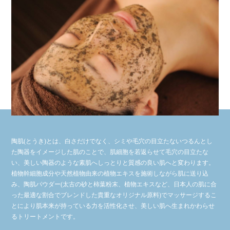
陶肌(とうき)とは、白さだけでなく、シミや毛穴の目立たないつるんとし
た陶器をイメージした肌のことで、肌細胞を若返らせて毛穴の目立たな
い、美しい陶器のような素肌へしっとりと質感の良い肌へと変わります。
植物幹細胞成分や天然植物由来の植物エキスを施術しながら肌に送り込
み、陶肌パウダー(太古の砂と柿葉粉末、植物エキスなど、日本人の肌に合
った最適な割合でブレンドした貴重なオリジナル原料)でマッサージするこ
とにより肌本来が持っている力を活性化させ、美しい肌へ生まれかわらせ
るトリートメントです。