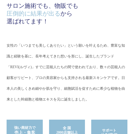
サロン施術でも、物販でも
圧倒的に結果が出る
から
選ばれてます！
女性の「いつまでも美しくありたい」という願いを叶えるため、豊富な知
識と経験を基に、長年考えてきた想いを形にし、誕生したブランド
「REVI(ルヴィ)」
すでに芸能人たちの間で使われており、数々の芸能人の
顧客がリピート、プロの美容家からも支持される最新スキンケアです。
日
本人の美しくきめ細やか肌を守り、細胞賦活を促すために希少な植物を由
来とした幹細胞と植物エキスを元に誕生しました。
強い商材力で
全 国
サポート
売上・集客
2000店舗以上