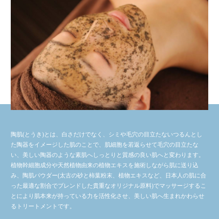
陶肌(とうき)とは、白さだけでなく、シミや毛穴の目立たないつるんとし
た陶器をイメージした肌のことで、肌細胞を若返らせて毛穴の目立たな
い、美しい陶器のような素肌へしっとりと質感の良い肌へと変わります。
植物幹細胞成分や天然植物由来の植物エキスを施術しながら肌に送り込
み、陶肌パウダー(太古の砂と柿葉粉末、植物エキスなど、日本人の肌に合
った最適な割合でブレンドした貴重なオリジナル原料)でマッサージするこ
とにより肌本来が持っている力を活性化させ、美しい肌へ生まれかわらせ
るトリートメントです。