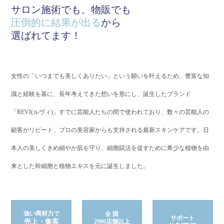
サロン施術でも、物販でも
圧倒的に結果が出る
から
選ばれてます！
女性の「いつまでも美しくありたい」という願いを叶えるため、豊富な知
識と経験を基に、長年考えてきた想いを形にし、誕生したブランド
「REVI(ルヴィ)」
すでに芸能人たちの間で使われており、数々の芸能人の
顧客がリピート、プロの美容家からも支持される最新スキンケアです。
日
本人の美しくきめ細やか肌を守り、細胞賦活を促すために希少な植物を由
来とした幹細胞と植物エキスを元に誕生しました。
強い商材力で
全 国
サポート
売上・集客
2000店舗以上